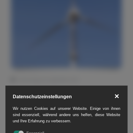
Donnerstag, 30. September 2021
Die Sonnenstunden in den vergangenen
Datenschutzeinstellungen
Wochen haben die Kletterer von der Firma
RSW sofort ausgenutzt.
Wir nutzen Cookies auf unserer Website. Einige von ihnen
sind essenziell, während andere uns helfen, diese Website
und Ihre Erfahrung zu verbessern.
Unser Standort in Greven kann nun niemand