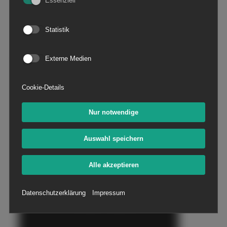
mehr übersehen, denn auch unsere
Essenziell
nachhaltige Windenergieanlage trägt nun das
TAUBER Firmenlogo.
Statistik
Externe Medien
Cookie-Details
Nur notwendige
Auswahl speichern
Alle akzeptieren
Datenschutzerklärung
Impressum