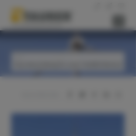
News
Neue Beschriftung für unser TAUBER Windrad
Diesen Artikel teilen